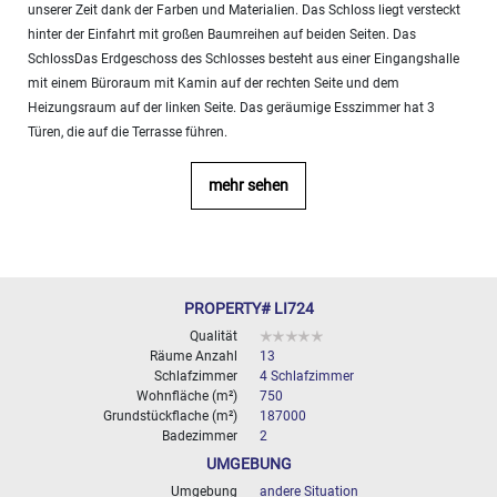
unserer Zeit dank der Farben und Materialien. Das Schloss liegt versteckt
10
000+
hinter der Einfahrt mit großen Baumreihen auf beiden Seiten. Das
2
M
SchlossDas Erdgeschoss des Schlosses besteht aus einer Eingangshalle
BESTIMMEN
mit einem Büroraum mit Kamin auf der rechten Seite und dem
Heizungsraum auf der linken Seite. Das geräumige Esszimmer hat 3
Türen, die auf die Terrasse führen.
mehr sehen
PROPERTY# LI724
Qualität
Räume Anzahl
13
Schlafzimmer
4 Schlafzimmer
Wohnfläche (m²)
750
Grundstückflache (m²)
187000
Badezimmer
2
UMGEBUNG
Umgebung
andere Situation