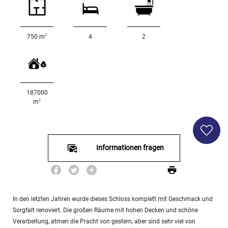
<
500
2
750 m
4
2
2
M
500
- 2
000
2
187000
M
2
m
2
000
- 5
000
Informationen fragen
2
M
5
000
- 10
In den letzten Jahren wurde dieses Schloss komplett mit Geschmack und
000
2
Sorgfalt renoviert. Die großen Räume mit hohen Decken und schöne
M
Verarbeitung, atmen die Pracht von gestern, aber sind sehr viel von