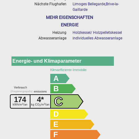
Nächste Flughafen
Limoges Bellegarde,Brive-la-
Gaillarde
MEHR EIGENSCHAFTEN
ENERGIE
Heizung
Holzkessel/ Holzpelletskessel
Abwasseranlage
individuelles Abwasseranlage
Energie- und Klimaparameter
Klimaeffiziente Immobilie
A
B
Verbrauch
(Hauptenergiequelle)
emissions
C
174
4*
2
3
kWh/m
/an
kg CO
/m
/an
2
D
E
F