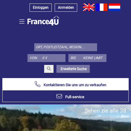
Einloggen
Anmelden
Wählen
Sie
den
Immobilienstyp
VON:
BIS:
hier:
Appartement
Erweiterte Suche
Bestimmen
x
Wählen
alles
Kontaktieren Sie uns um zu verkaufen
Wohnung
Full-service
Loft
Sehen zie alle 38
Duplex
Penthouse
Haus