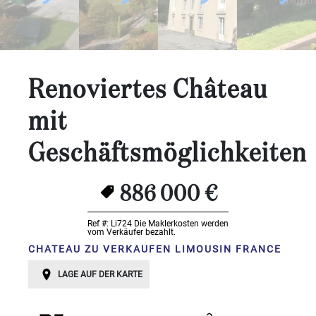
Schlafzimmer:
1-2
3-5
Renoviertes Château
6-
mit
10
Geschäftsmöglichkeiten
10+
BESTIMMEN
886 000 €
Umgebung:
BESTIMMEN
Ref #: Li724
Die Maklerkosten werden
vom Verkäufer bezahlt.
Qualität:
CHATEAU ZU VERKAUFEN LIMOUSIN FRANCE
BESTIMMEN
LAGE AUF DER KARTE
Landoberfläche
2
m
: