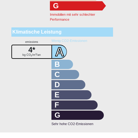
G
Immobilien mit sehr schlechter
Performance
Klimatische Leistung
Wenig CO2-Emissionen
emissions
A
4*
3
kg CO
/m
/an
2
B
C
D
E
F
G
Sehr hohe CO2-Emissionen