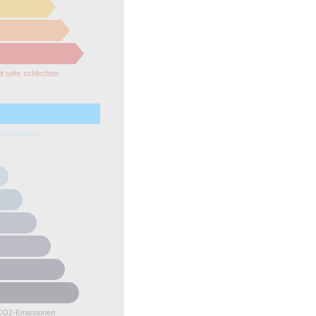
it sehr schlechter
e
Emissionen
r
CO2-Emissionen