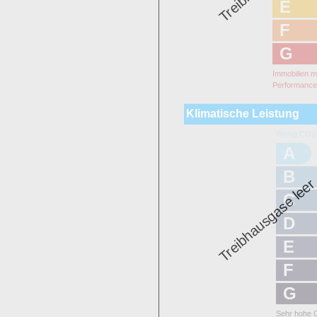
E
F
G
Immobilien m
Performanc
Klimatische Leistung
Wenig CO2-
A
B
Treibhausgase lee
C
D
E
F
G
Sehr hohe 