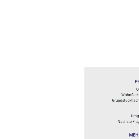
<
500
2
M
500
- 2
000
2
M
2
000
- 5
P
000
Q
2
M
Wohnfläch
Grundstückflach
5
000
Umg
- 10
Nächste Flu
000
2
M
MEH