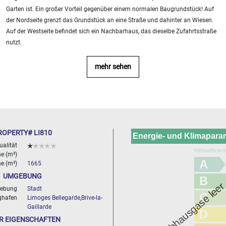
Garten ist. Ein großer Vorteil gegenüber einem normalen Baugrundstück! Auf
der Nordseite grenzt das Grundstück an eine Straße und dahinter an Wiesen.
Auf der Westseite befindet sich ein Nachbarhaus, das dieselbe Zufahrtsstraße
nutzt.
mehr sehen
ROPERTY# LI810
Energie- und Klimapara
ualität
Klimaeffizien
e (m²)
A
e (m²)
1665
UMGEBUNG
B
Treibhausgase lee
ebung
Stadt
C
ghafen
Limoges Bellegarde,Brive-la-
Gaillarde
D
R EIGENSCHAFTEN