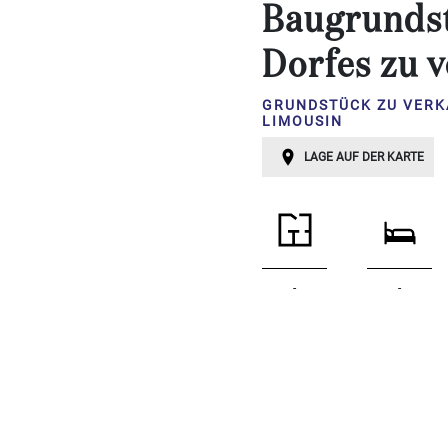
Schlafzimmer:
Baugrundst
Dorfes zu 
1-2
GRUNDSTÜCK ZU VERK
3-5
LIMOUSIN
6-
LAGE AUF DER KARTE
10
10+
BESTIMMEN
Umgebung:
-
-
BESTIMMEN
Qualität:
BESTIMMEN
Landoberfläche
2
m
: