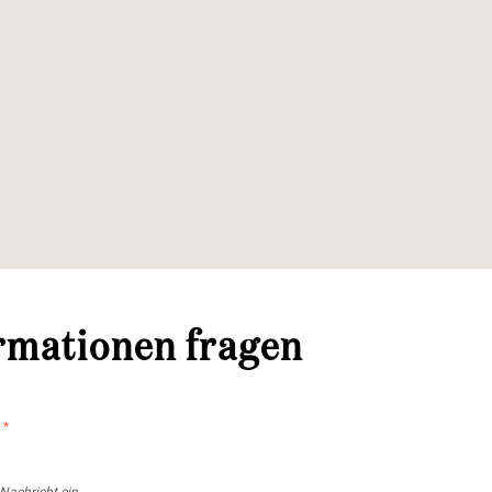
rmationen fragen
t
*