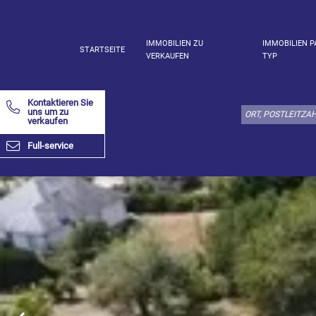
IMMOBILIEN ZU
IMMOBILIEN P
STARTSEITE
VERKAUFEN
TYP
Wählen
Sie
Kontaktieren Sie
den
uns um zu
verkaufen
Immobilienstyp
hier:
Full-service
Appartement
Bestimmen
x
Wählen
alles
Wohnung
Loft
Duplex
Penthouse
Haus