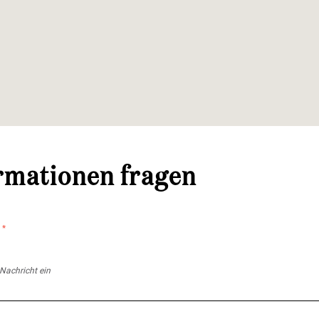
rmationen fragen
t
*