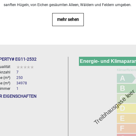
sanften Hügeln, von Eichen gesäumten Alleen, Wäldern und Feldern umgeben.
mehr sehen
PERTY# EG11-2532
Energie- und Klimapara
ualität
Klimaeffizien
Anzahl
7
A
e (m²)
250
e (m²)
34978
B
immer
1
Treibhausgase lee
R EIGENSCHAFTEN
C
D
E
F