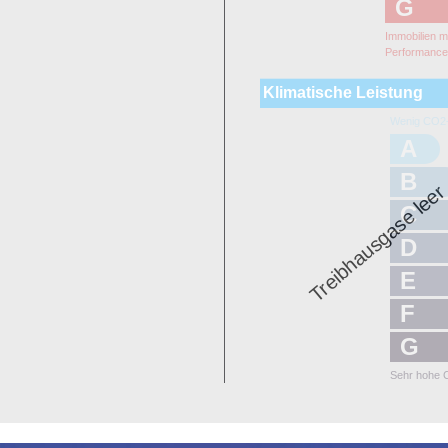
G
Immobilien m
Performanc
Klimatische Leistung
Wenig CO2-
A
B
Treibhausgase lee
C
D
E
F
G
Sehr hohe 