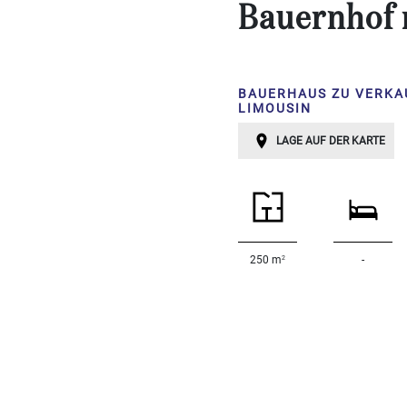
Schlafzimmer:
Bauernhof
1-2
BAUERHAUS ZU VERKA
3-5
LIMOUSIN
LAGE AUF DER KARTE
6-
10
10+
BESTIMMEN
Umgebung:
2
250 m
-
BESTIMMEN
Qualität:
BESTIMMEN
Landoberfläche
2
m
: