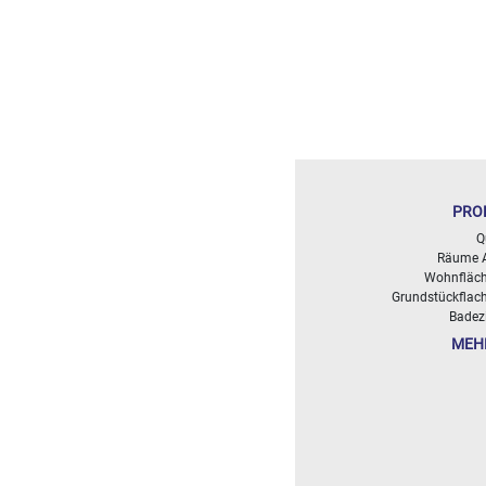
<
500
2
M
500
- 2
000
2
M
PRO
Q
2
Räume 
000
Wohnfläch
- 5
Grundstückflach
000
Badez
2
M
MEH
5
000
- 10
000
2
M