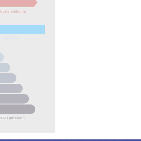
it sehr schlechter
e
Emissionen
r
CO2-Emissionen