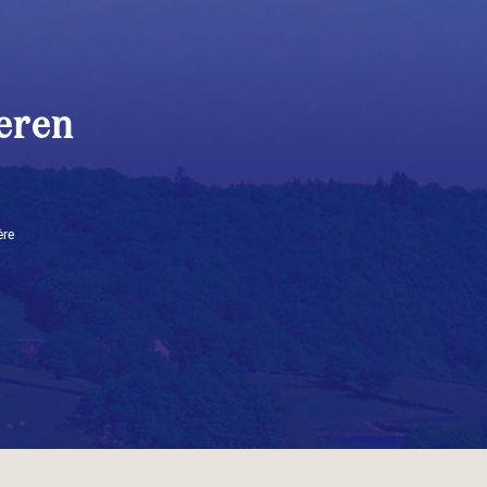
eren
ère