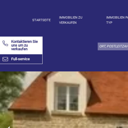
IMMOBILIEN ZU
IMMOBILIEN P
STARTSEITE
VERKAUFEN
TYP
Wählen
Sie
Kontaktieren Sie
den
uns um zu
verkaufen
Immobilienstyp
hier:
Full-service
Appartement
Bestimmen
x
Wählen
alles
Wohnung
Loft
Duplex
Penthouse
Haus