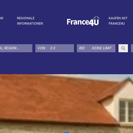
AR
REGIONALE
KAUFEN MIT
INFORMATIONEN
FRANCE4U
VON:
BIS: