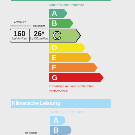
Klimaeffiziente Immobilie
A
B
Verbrauch
(Hauptenergiequelle)
emissions
C
160
26*
2
3
kWh/m
/an
kg CO
/m
/an
2
D
E
F
G
Immobilien mit sehr schlechter
Performance
Klimatische Leistung
Wenig CO2-Emissionen
A
B
emissions