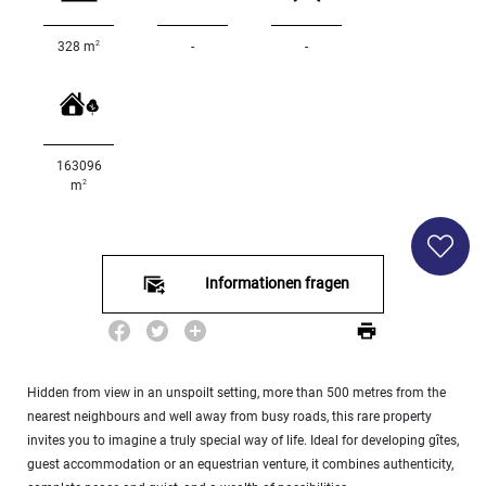
2
328 m
-
-
<
500
2
M
500
- 2
163096
000
2
m
2
M
2
000
Informationen fragen
- 5
000
2
M
5
000
Hidden from view in an unspoilt setting, more than 500 metres from the
- 10
nearest neighbours and well away from busy roads, this rare property
000
invites you to imagine a truly special way of life. Ideal for developing gîtes,
2
M
guest accommodation or an equestrian venture, it combines authenticity,