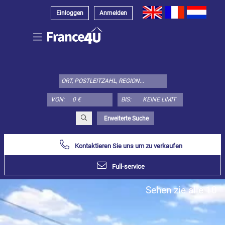
Einloggen
Anmelden
Wählen
Sie
den
Immobilienstyp
VON:
BIS:
hier:
Appartement
Erweiterte Suche
Bestimmen
x
Wählen
alles
Kontaktieren Sie uns um zu verkaufen
Wohnung
Full-service
Loft
Sehen zie alle 10
Duplex
Penthouse
Haus