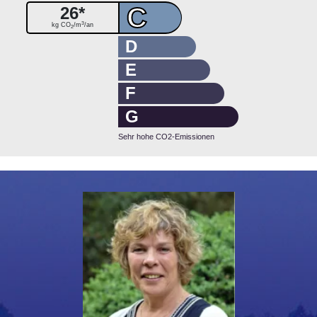
C
26*
3
kg CO
/m
/an
2
D
E
F
G
Sehr hohe CO2-Emissionen