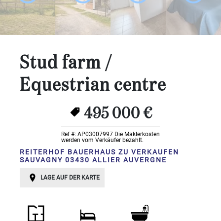
Schlafzimmer:
1-2
3-5
Stud farm /
6-
Equestrian centre
10
10+
495 000 €
BESTIMMEN
Umgebung:
Ref #: AP03007997
Die Maklerkosten
werden vom Verkäufer bezahlt.
REITERHOF BAUERHAUS ZU VERKAUFEN
BESTIMMEN
SAUVAGNY 03430 ALLIER AUVERGNE
Qualität:
LAGE AUF DER KARTE
BESTIMMEN
Landoberfläche
2
m
: