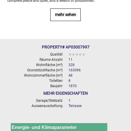
complete peace and quiet, and a wealth of possibilities.
10
000+
2
M
mehr sehen
BESTIMMEN
PROPERTY# AP03007997
Qualität
Räume Anzahl
11
Wohnfläche (m²)
328
Grundstückflache (m²)
163096
Wohnzimmerfläche (m²)
48
Toiletten
8
Baujahr
1870
MEHR EIGENSCHAFTEN
Garage/Stellpatz
1
Aussenausstattung
Terrasse
Energie- und Klimaparameter