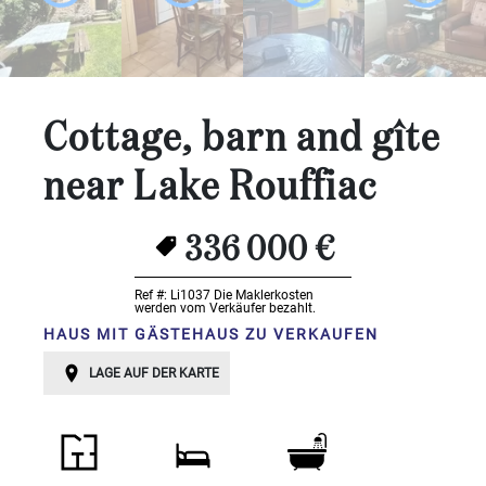
Schlafzimmer:
1-2
3-5
Cottage, barn and gîte
6-
near Lake Rouffiac
10
10+
336 000 €
BESTIMMEN
Umgebung:
Ref #: Li1037
Die Maklerkosten
werden vom Verkäufer bezahlt.
HAUS MIT GÄSTEHAUS ZU VERKAUFEN
BESTIMMEN
Qualität:
LAGE AUF DER KARTE
BESTIMMEN
Landoberfläche
2
m
: