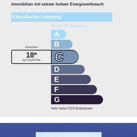
Immobilien mit extrem hohem Energieverbrauch
Klimatische Leistung
Wenig CO2-Emissionen
A
B
emissions
C
18*
3
kg CO
/m
/an
2
D
E
F
G
Sehr hohe CO2-Emissionen