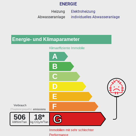
ENERGIE
Heizung
Elektroheizung
Abwasseranlage
individuelles Abwasseranlage
Energie- und Klimaparameter
Klimaeffiziente Immobilie
A
B
C
D
E
F
Verbrauch
(Hauptenergiequelle)
emissions
G
506
18*
2
3
kWh/m
/an
kg CO
/m
/an
2
Immobilien mit sehr schlechter
Performance