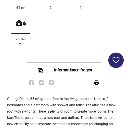
2
65 m
2
1
<
500
2
M
500
26049
- 2
2
m
000
2
M
2
000
Informationen fragen
- 5
000
2
M
5
CottageOn the 65 m² ground floor is the living room, the kitchen, 2
000
bedrooms and a bathroom with shower and toilet. The attic has a new
- 10
roof with skylights. There is plenty of room to create more rooms.The
000
barnThe large barn has a new roof and gutters. There is power current,
2
M
new electricity on a separate meter and a connection for charging an