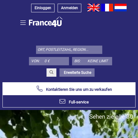
Einloggen
Anmelden
Wählen
Sie
den
Immobilienstyp
VON:
BIS:
hier:
Appartement
Erweiterte Suche
Bestimmen
x
Wählen
alles
Kontaktieren Sie uns um zu verkaufen
Wohnung
Full-service
Loft
Sehen zie alle 30
Duplex
Penthouse
Haus