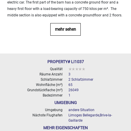
electric car. The first part of the barn has a concrete ground floor and a
10
000+
heavy first floor with a load-bearing capacity of 750 kilos per m². The
2
M
middle section is also equipped with a concrete groundfloor and 2 floors.
BESTIMMEN
mehr sehen
PROPERTY# LI1037
Qualität
Räume Anzahl
3
Schlafzimmer
2 Schlafzimmer
Wohnfläche (m²)
65
Grundstückflache (m²)
26049
Badezimmer
1
UMGEBUNG
Umgebung
andere Situation
Nächste Flughafen
Limoges Bellegarde,Brive-la-
Gaillarde
MEHR EIGENSCHAFTEN