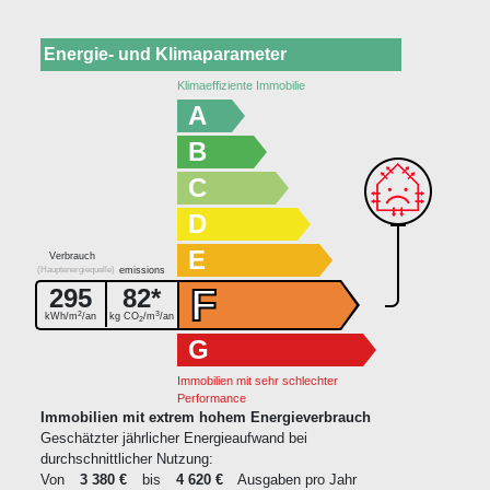
Energie- und Klimaparameter
Klimaeffiziente Immobilie
A
B
C
D
E
Verbrauch
(Hauptenergiequelle)
emissions
F
295
82*
2
3
kWh/m
/an
kg CO
/m
/an
2
G
Immobilien mit sehr schlechter
Performance
Immobilien mit extrem hohem Energieverbrauch
Geschätzter jährlicher Energieaufwand bei
durchschnittlicher Nutzung:
Von
3 380 €
bis
4 620 €
Ausgaben pro Jahr