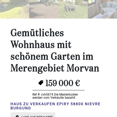
Schlafzimmer:
1-2
3-5
Gemütliches
6-
Wohnhaus mit
10
schönem Garten im
10+
BESTIMMEN
Merengebiet Morvan
Umgebung:
BESTIMMEN
159 000 €
Qualität:
Ref #: cvh5674
Die Maklerkosten
werden vom Verkäufer bezahlt.
BESTIMMEN
HAUS ZU VERKAUFEN EPIRY 58800 NIEVRE
Landoberfläche
BURGUND
2
m
: