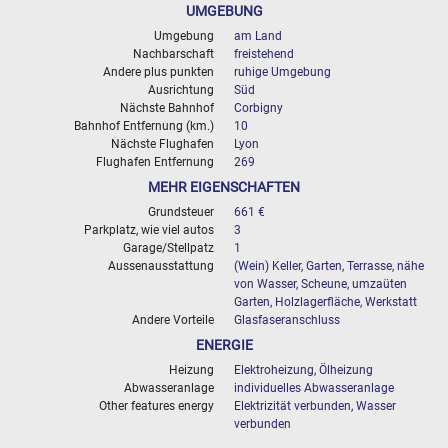
UMGEBUNG
Umgebung
am Land
Nachbarschaft
freistehend
Andere plus punkten
ruhige Umgebung
Ausrichtung
Süd
Nächste Bahnhof
Corbigny
Bahnhof Entfernung (km.)
10
Nächste Flughafen
Lyon
Flughafen Entfernung
269
MEHR EIGENSCHAFTEN
Grundsteuer
661 €
Parkplatz, wie viel autos
3
Garage/Stellpatz
1
Aussenausstattung
(Wein) Keller, Garten, Terrasse, nähe
von Wasser, Scheune, umzaüten
Garten, Holzlagerfläche, Werkstatt
Andere Vorteile
Glasfaseranschluss
ENERGIE
Heizung
Elektroheizung, Ölheizung
Abwasseranlage
individuelles Abwasseranlage
Other features energy
Elektrizität verbunden, Wasser
verbunden