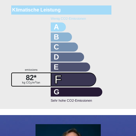
Klimatische Leistung
Wenig CO2-Emissionen
A
B
C
D
E
emissions
F
82*
3
kg CO
/m
/an
2
G
Sehr hohe CO2-Emissionen