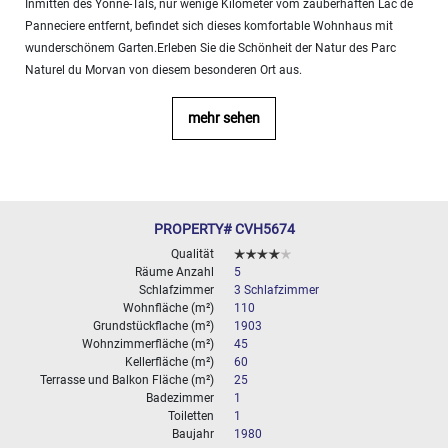
Inmitten des Yonne-Tals, nur wenige Kilometer vom zauberhaften Lac de
10
Panneciere entfernt, befindet sich dieses komfortable Wohnhaus mit
000+
2
M
wunderschönem Garten.Erleben Sie die Schönheit der Natur des Parc
BESTIMMEN
Naturel du Morvan von diesem besonderen Ort aus.
mehr sehen
PROPERTY# CVH5674
Qualität
Räume Anzahl
5
Schlafzimmer
3 Schlafzimmer
Wohnfläche (m²)
110
Grundstückflache (m²)
1903
Wohnzimmerfläche (m²)
45
Kellerfläche (m²)
60
Terrasse und Balkon Fläche (m²)
25
Badezimmer
1
Toiletten
1
Baujahr
1980