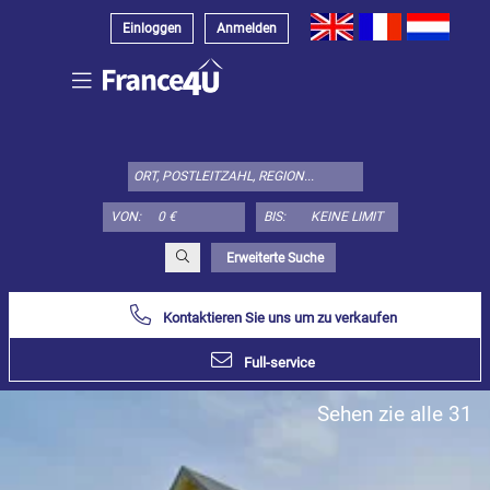
Einloggen
Anmelden
Wählen
Sie
den
Immobilienstyp
VON:
BIS:
hier:
Appartement
Erweiterte Suche
Bestimmen
x
Wählen
alles
Kontaktieren Sie uns um zu verkaufen
Wohnung
Full-service
Loft
Sehen zie alle 31
Duplex
Penthouse
Haus