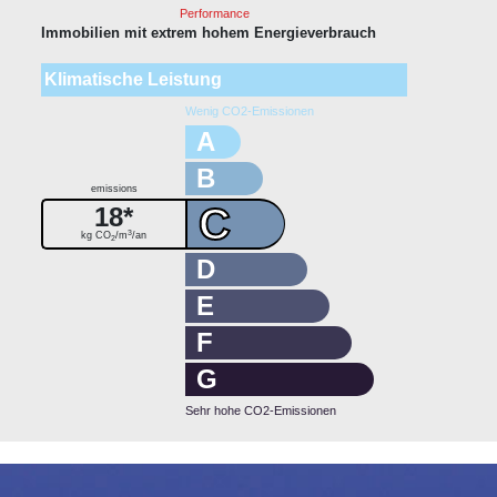
Performance
Immobilien mit extrem hohem Energieverbrauch
Klimatische Leistung
Wenig CO2-Emissionen
A
B
emissions
C
18*
3
kg CO
/m
/an
2
D
E
F
G
Sehr hohe CO2-Emissionen