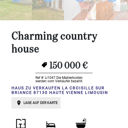
Schlafzimmer:
1-2
3-5
Charming country
6-
house
10
10+
150 000 €
BESTIMMEN
Umgebung:
Ref #: Li1047
Die Maklerkosten
werden vom Verkäufer bezahlt.
HAUS ZU VERKAUFEN LA CROISILLE SUR
BESTIMMEN
BRIANCE 87130 HAUTE VIENNE LIMOUSIN
Qualität:
LAGE AUF DER KARTE
BESTIMMEN
Landoberfläche
2
m
: