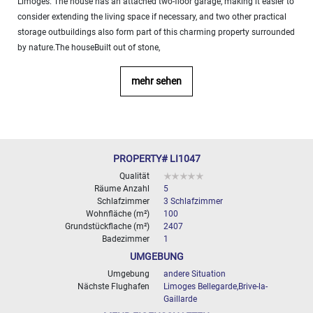
Limoges. The house has an attached two-floor garage, making it easier to
10
consider extending the living space if necessary, and two other practical
000+
2
storage outbuildings also form part of this charming property surrounded
M
by nature.The houseBuilt out of stone,
BESTIMMEN
mehr sehen
PROPERTY# LI1047
Qualität
Räume Anzahl
5
Schlafzimmer
3 Schlafzimmer
Wohnfläche (m²)
100
Grundstückflache (m²)
2407
Badezimmer
1
UMGEBUNG
Umgebung
andere Situation
Nächste Flughafen
Limoges Bellegarde,Brive-la-
Gaillarde