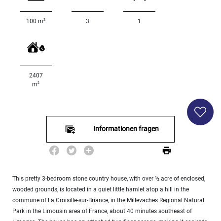
2
100 m
3
1
<
500
2
M
500
- 2
2407
000
2
m
2
M
2
000
Informationen fragen
- 5
000
2
M
5
000
This pretty 3-bedroom stone country house, with over ½ acre of enclosed,
- 10
wooded grounds, is located in a quiet little hamlet atop a hill in the
000
commune of La Croisille-sur-Briance, in the Millevaches Regional Natural
2
M
Park in the Limousin area of France, about 40 minutes southeast of