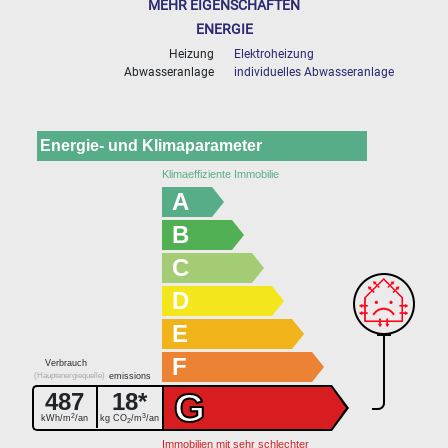
MEHR EIGENSCHAFTEN
ENERGIE
Heizung
Elektroheizung
Abwasseranlage
individuelles Abwasseranlage
Energie- und Klimaparameter
Klimaeffiziente Immobilie
A
B
C
D
E
F
Verbrauch
(Hauptenergiequelle)
emissions
G
487
18*
2
3
kWh/m
/an
kg CO
/m
/an
2
Immobilien mit sehr schlechter