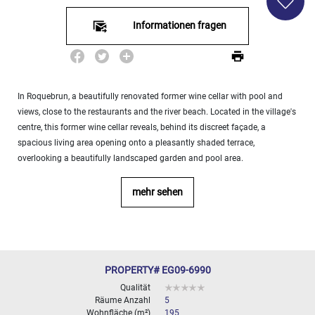
10
000+
Informationen fragen
2
M
BESTIMMEN
In Roquebrun, a beautifully renovated former wine cellar with pool and
views, close to the restaurants and the river beach. Located in the village's
centre, this former wine cellar reveals, behind its discreet façade, a
spacious living area opening onto a pleasantly shaded terrace,
overlooking a beautifully landscaped garden and pool area.
mehr sehen
PROPERTY# EG09-6990
Qualität
Räume Anzahl
5
Wohnfläche (m²)
195