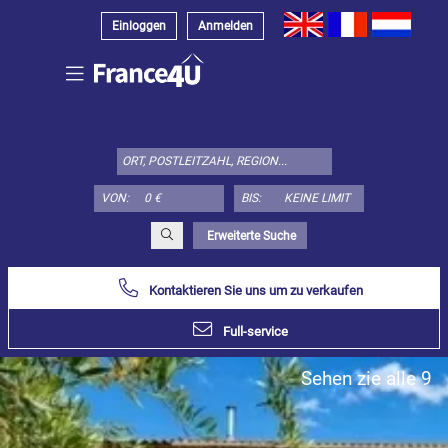
Einloggen
Anmelden
Wählen
Sie
den
Immobilienstyp
VON:
BIS:
hier:
Appartement
Erweiterte Suche
Bestimmen
x
Wählen
alles
Kontaktieren Sie uns um zu verkaufen
Wohnung
Full-service
Loft
Sehen zie alle 9
Duplex
Penthouse
Haus