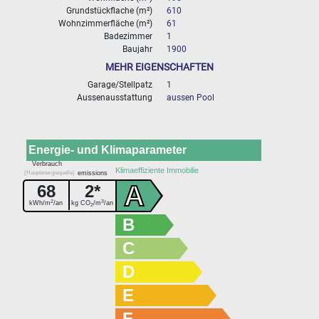
Grundstückflache (m²)
610
Wohnzimmerfläche (m²)
61
Badezimmer
1
Baujahr
1900
MEHR EIGENSCHAFTEN
Garage/Stellpatz
1
Aussenausstattung
aussen Pool
Energie- und Klimaparameter
Verbrauch
Klimaeffiziente Immobilie
(Hauptenergiequelle)
emissions
A
68
2*
2
3
kWh/m
/an
kg CO
/m
/an
2
B
C
D
E
F