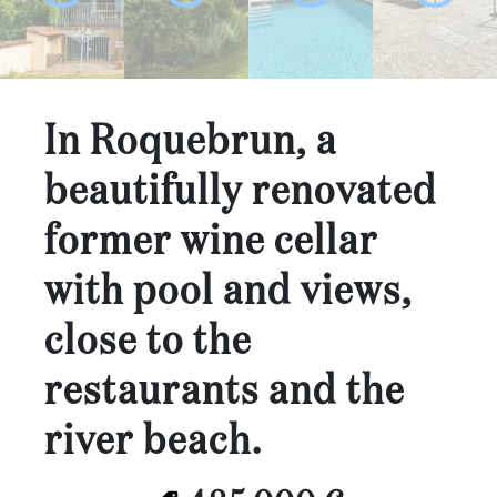
Schlafzimmer:
1-2
3-5
In Roquebrun, a
6-
beautifully renovated
10
former wine cellar
10+
BESTIMMEN
with pool and views,
Umgebung:
close to the
BESTIMMEN
Qualität:
restaurants and the
BESTIMMEN
river beach.
Landoberfläche
2
m
: