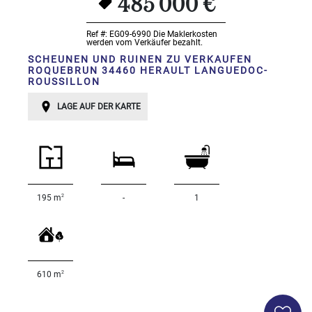
485 000 €
<
Ref #: EG09-6990
Die Maklerkosten
werden vom Verkäufer bezahlt.
500
2
SCHEUNEN UND RUINEN ZU VERKAUFEN
M
ROQUEBRUN 34460 HERAULT LANGUEDOC-
ROUSSILLON
500
- 2
LAGE AUF DER KARTE
000
2
M
2
000
- 5
000
2
195 m
-
1
2
M
5
000
- 10
2
610 m
000
2
M