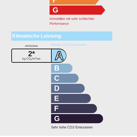
G
Immobilien mit sehr schlechter
Performance
Klimatische Leistung
Wenig CO2-Emissionen
emissions
A
2*
3
kg CO
/m
/an
2
B
C
D
E
F
G
Sehr hohe CO2-Emissionen