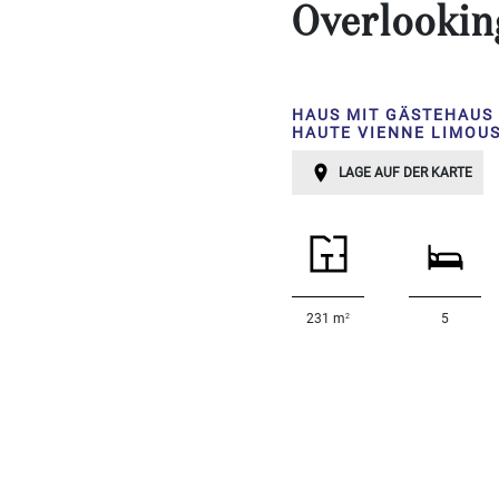
Schlafzimmer:
Overlookin
1-2
HAUS MIT GÄSTEHAUS
3-5
HAUTE VIENNE LIMOU
LAGE AUF DER KARTE
6-
10
10+
BESTIMMEN
Umgebung:
2
231 m
5
BESTIMMEN
Qualität:
BESTIMMEN
Landoberfläche
2
m
: