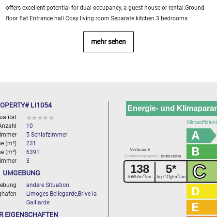
offers excellent potential for dual occupancy, a guest house or rental.Ground
floor flat Entrance hall Cosy living room Separate kitchen 3 bedrooms
mehr sehen
OPERTY# LI1054
Energie- und Klimapara
ualität
Klimaeffizien
Anzahl
10
A
zimmer
5 Schlafzimmer
e (m²)
231
B
Verbrauch
e (m²)
6391
(Hauptenergiequelle)
emissions
immer
3
C
138
5*
UMGEBUNG
2
3
kWh/m
/an
kg CO
/m
/an
2
ebung
andere Situation
D
ghafen
Limoges Bellegarde,Brive-la-
Gaillarde
E
R EIGENSCHAFTEN