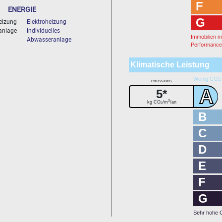
F
ENERGIE
G
eizung
Elektroheizung
anlage
individuelles
Immobilien m
Abwasseranlage
Performanc
Klimatische Leistung
Wenig CO2-
emissions
A
5*
3
kg CO
/m
/an
2
B
C
D
E
F
G
Sehr hohe 