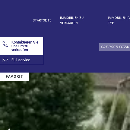
IMMOBILIEN ZU
IMMOBILIEN P
STARTSEITE
VERKAUFEN
TYP
Wählen
Sie
Kontaktieren Sie
den
uns um zu
verkaufen
Immobilienstyp
hier:
Full-service
Appartement
Bestimmen
x
Wählen
FAVORIT
alles
Wohnung
Loft
Duplex
Penthouse
Haus