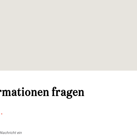
rmationen fragen
t
*