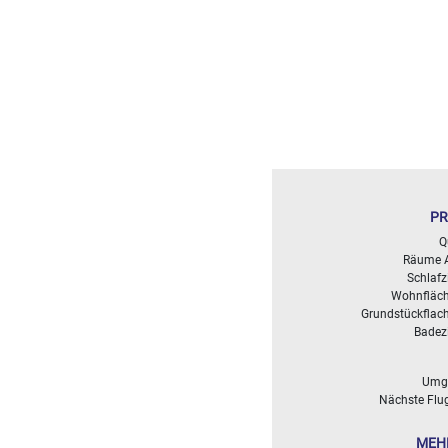
<
500
2
M
500
- 2
000
2
M
PR
2
Q
000
Räume 
- 5
Schlaf
000
Wohnfläch
2
M
Grundstückflach
Badez
5
000
- 10
Umg
000
Nächste Flu
2
M
MEH