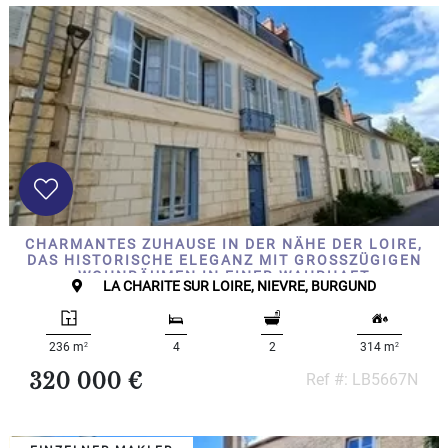
CHARMANTES ZUHAUSE IN DER NÄHE DER LOIRE,
DAS HISTORISCHE ELEGANZ MIT GROSSZÜGIGEN W
OHNRÄUMEN IN EINER WAHRHAFT E
LA CHARITE SUR LOIRE, NIEVRE, BURGUND
INZIGARTIGEN UMGEBUNG VERBINDET
2
2
236 m
4
2
314 m
320 000 €
Ref #: LB5667N