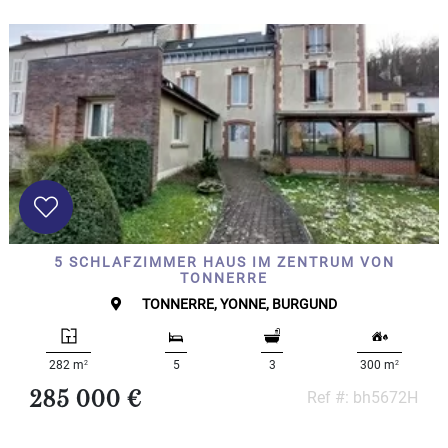
5 SCHLAFZIMMER HAUS IM ZENTRUM VON
TONNERRE
TONNERRE, YONNE, BURGUND
2
2
282 m
5
3
300 m
285 000 €
Ref #: bh5672H