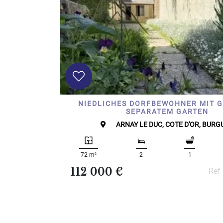
NIEDLICHES DORFBEWOHNER MIT GR
EPARATEM GARTEN
ARNAY LE DUC, COTE D'OR, BUR
2
72 m
2
1
112 000 €
Ref