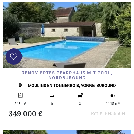
RENOVIERTES PFARRHAUS MIT POOL,
NORDBURGUND
MOULINS EN TONNERROIS, YONNE, BURGUND
2
2
248 m
6
3
1115 m
349 000 €
Ref #: BH5660H