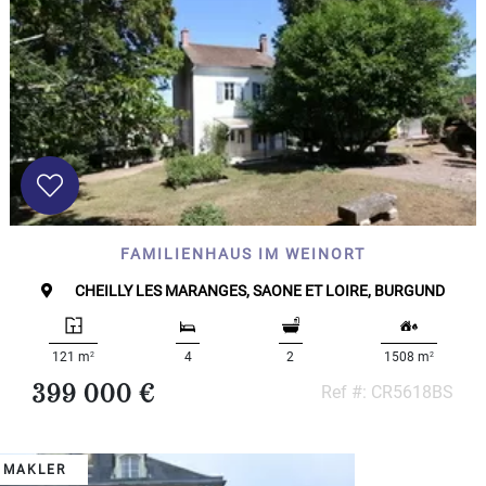
FAMILIENHAUS IM WEINORT
CHEILLY LES MARANGES, SAONE ET LOIRE, BURGUND
2
2
121 m
4
2
1508 m
399 000 €
Ref #: CR5618BS
 MAKLER