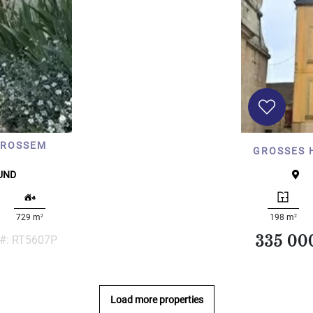
OSSEM S
GROSSES 
GUND
2
2
729 m
198 m
 #: RT5607P
335 00
Load more properties