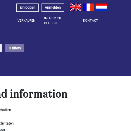
Einloggen
Anmelden
INFORMIERT
VERKAUFEN
KONTAKT
BLEIBEN
3 filters
d information
chaften
tivitäten
ang