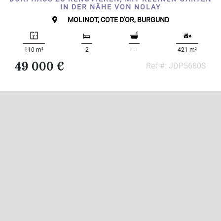
IN DER NÄHE VON NOLAY
MOLINOT, COTE D'OR, BURGUND
2
2
110 m
2
-
421 m
49 000 €
Ref #: JDP5680S