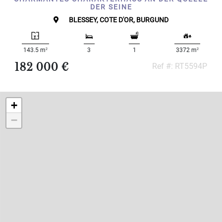
Schlafzimmer:
DER SEINE
BLESSEY, COTE D'OR, BURGUND
1-2
2
2
143.5 m
3
1
3372 m
3-5
182 000 €
Ref #: RT5594P
6-
10
+
10+
−
BESTIMMEN
Umgebung:
BESTIMMEN
Qualität:
BESTIMMEN
Landoberfläche
2
m
: