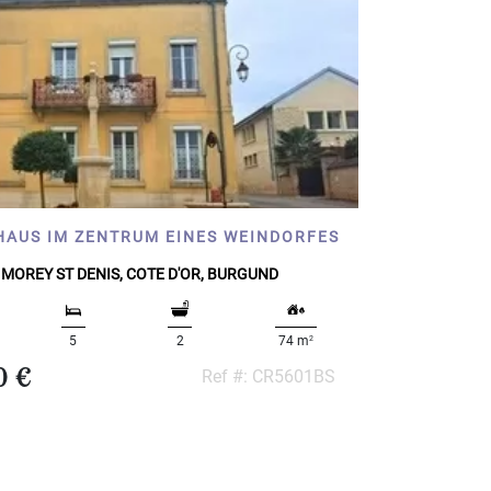
HAUS IM ZENTRUM EINES WEINDORFES
MOREY ST DENIS, COTE D'OR, BURGUND
2
5
2
74 m
0 €
Ref #: CR5601BS