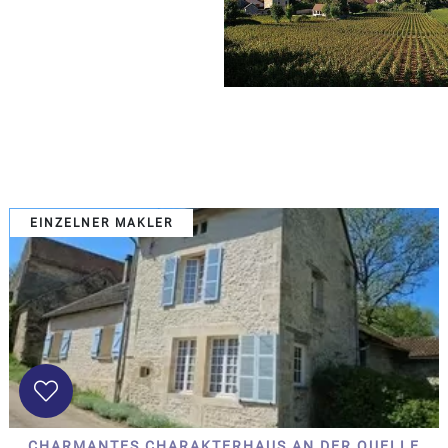
Bestimmen
x
Wählen
alles
Haus
ebenerdiges
Haus
Dorfshaus
bürgelich
Haus
EINZELNER MAKLER
Cottage
Charakterhaus
Modernes
Haus
Chalet
Haus mit
Gästehaus
MEHR
...
CHARMANTES CHARAKTERHAUS AN DER QUELLE