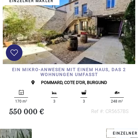
EINZELNER MAKLER
EIN MIKRO-ANWESEN MIT EINEM HAUS, DAS 2
WOHNUNGEN UMFASST
POMMARD, COTE D'OR, BURGUND
2
2
170 m
3
3
248 m
550 000 €
Ref #: CR5657BS
EINZELNER