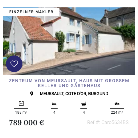
10
000+
EINZELNER MAKLER
2
M
BESTIMMEN
ZENTRUM VON MEURSAULT, HAUS MIT GROSSEM K
ELLER UND GÄSTEHAUS
MEURSAULT, COTE D'OR, BURGUND
2
2
188 m
4
4
224 m
789 000 €
Ref #: Caro5634BS