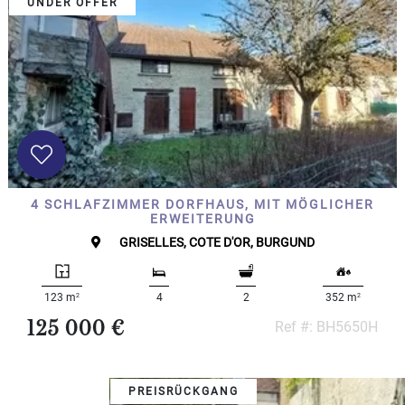
UNDER OFFER
4 SCHLAFZIMMER DORFHAUS, MIT MÖGLICHER
ERWEITERUNG
GRISELLES, COTE D'OR, BURGUND
2
2
123 m
4
2
352 m
125 000 €
Ref #: BH5650H
PREISRÜCKGANG