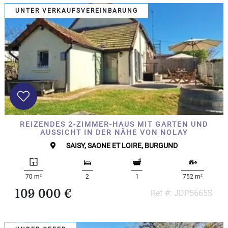
UNTER VERKAUFSVEREINBARUNG
REIZENDES 2-ZIMMER-HAUS MIT GARTEN UND
AUSSICHT IN DER NÄHE VON NOLAY
SAISY, SAONE ET LOIRE, BURGUND
2
2
70 m
2
1
752 m
109 000 €
Ref #: JDP5665S