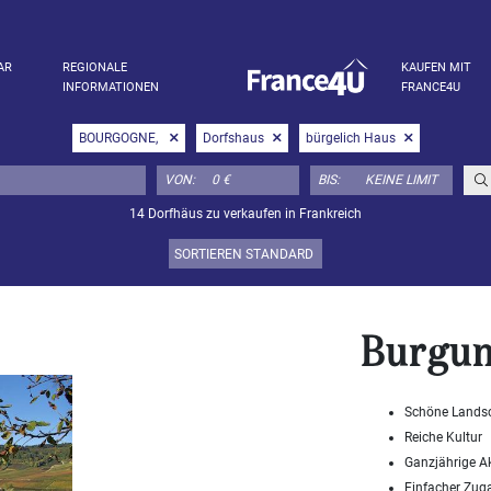
AR
REGIONALE
KAUFEN MIT
INFORMATIONEN
FRANCE4U
BOURGOGNE,
Dorfshaus
bürgelich Haus
VON:
BIS:
14 Dorfhäus zu verkaufen in Frankreich
Burgun
Schöne Lands
Reiche Kultur
Ganzjährige Ak
Einfacher Zug