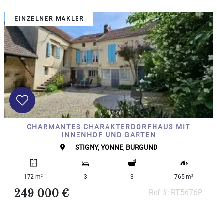
EINZELNER MAKLER
CHARMANTES CHARAKTERDORFHAUS MIT
INNENHOF UND GARTEN
STIGNY, YONNE, BURGUND
2
2
172 m
3
3
765 m
249 000 €
Ref #: RT5676P