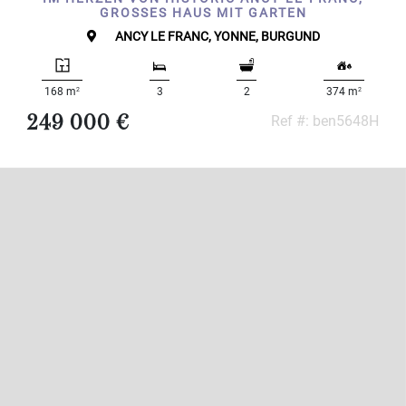
GROSSES HAUS MIT GARTEN
ANCY LE FRANC, YONNE, BURGUND
2
2
168 m
3
2
374 m
249 000 €
Ref #: ben5648H