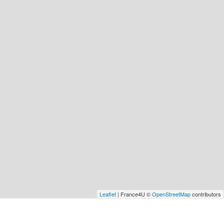
Leaflet
| France4U ©
OpenStreetMap
contributors